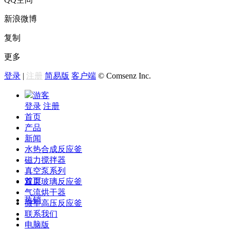
新浪微博
复制
更多
登录
|
注册
简易版
客户端
© Comsenz Inc.
游客
登录
注册
首页
产品
新闻
水热合成反应釜
磁力搅拌器
真空泵系列
首页
双层玻璃反应釜
气流烘干器
热销
微型高压反应釜
联系我们
电脑版