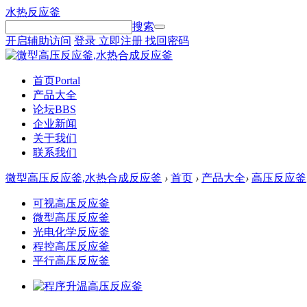
水热反应釜
搜索
开启辅助访问
登录
立即注册
找回密码
首页
Portal
产品大全
论坛
BBS
企业新闻
关于我们
联系我们
微型高压反应釜,水热合成反应釜
›
首页
›
产品大全
›
高压反应釜
可视高压反应釜
微型高压反应釜
光电化学反应釜
程控高压反应釜
平行高压反应釜