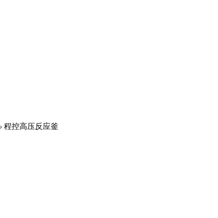
›
程控高压反应釜