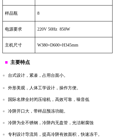
样品瓶
8
电源要求
220V 50Hz 850W
主机尺寸
W380
×
D600
×
H
345mm
■
主要特点
●
台式设计，紧凑，占用台面小。
●
外形美观，人体工学设计，操作方便。
●
国际名牌全封闭压缩机，高效可靠，噪音低
●
冷阱开口大，带样品预冻功能。
●
冷阱为全不锈钢，冷阱内无盘管，光洁耐腐蚀
●
专利设计导流筒，提高冷阱有效面积，快速冻干。