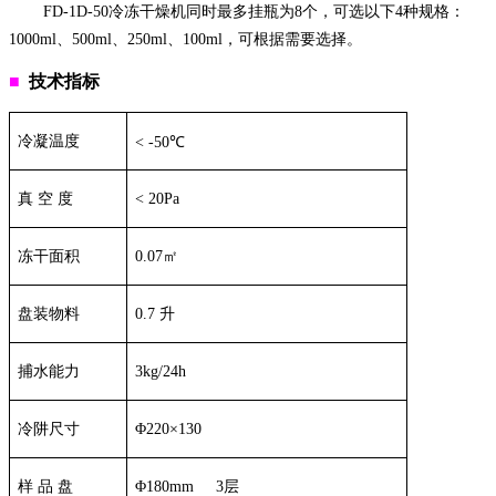
FD-1D-50
冷冻干燥机同时最多挂瓶为
8
个，可选以下
4
种规格：
1000ml
、
500ml
、
250ml
、
100ml
，可根据需要选择。
■
技术指标
冷凝温度
<
-50
℃
真
空
度
< 20Pa
冻干面积
0.07
㎡
盘装物料
0.7
升
捕水能力
3kg
/24h
冷阱尺寸
Φ
220
×
130
样
品
盘
Φ
180mm 3
层