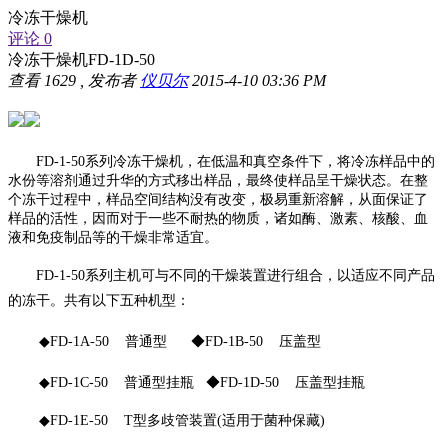
冷冻干燥机
评论 0
冷冻干燥机FD-1D-50
查看
1629
, 发布者
仪贝尔
2015-4-10 03:36 PM
FD-1-50
系列冷冻干燥机，在低温和真空条件下，将冷冻样品中的
水份等溶剂通过升华的方式移出样品，最终使样品呈干燥状态。在整
个冻干过程中，样品空间结构没有改变，极易重新溶解，从面保证了
样品的活性，因而对于一些不耐热的物质，诸如酶、激素、核酸、血
液和免疫制品等的干燥非常适宜。
FD-1-50
系列主机可与不同的干燥装置进行组合，以适应不同产品
的冻干。共有以下五种机型：
◆
FD-1A-50
普通型
◆
FD-1B-50
压盖型
◆
FD-1C-50
普通型挂瓶
◆
FD-1D-50
压盖型挂瓶
◆
FD-1E-50 T
型多歧管装置
(
适用于菌种保藏
)