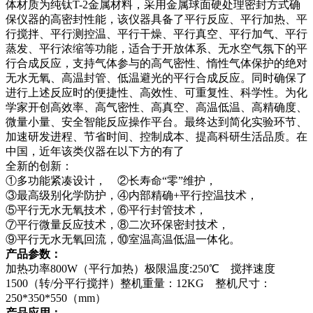
体材质为纯钛T-2金属材料，采用金属球面硬处理密封方式确
保仪器的高密封性能，该仪器具备了平行反应、平行加热、平
行搅拌、平行测控温、平行干燥、平行真空、平行加气、平行
蒸发、平行浓缩等功能，适合于开放体系、无水空气氛下的平
行合成反应，支持气体参与的高气密性、惰性气体保护的绝对
无水无氧、高温封管、低温避光的平行合成反应。同时确保了
进行上述反应时的便捷性、高效性、可重复性、科学性。为化
学家开创高效率、高气密性、高真空、高温低温、高精确度、
微量小量、安全智能反应操作平台。最终达到简化实验环节、
加速研发进程、节省时间、控制成本、提高科研生活品质。在
中国，近年该类仪器在以下方的有了
全新的创新：
①多功能紧凑设计， ②长寿命“零”维护，
③最高级别化学防护，④内部精确+平行控温技术，
⑤平行无水无氧技术，⑥平行封管技术，
⑦平行微量反应技术，⑧二次环保密封技术，
⑨平行无水无氧回流，⑩室温高温低温一体化。
产品参数：
加热功率800W（平行加热）极限温度:250℃ 搅拌速度
1500（转/分平行搅拌）整机重量：12KG 整机尺寸：
250*350*550（mm）
产品应用：