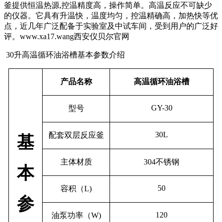
釜提供恒温热源
,
控温精度高，操作简单。
高温反应不可缺少
的仪器。它具有升温快，温度均匀，控温精确高，加热快等优
点，近几年广泛配备于实验室及中试车间，受到用户的广泛好
评。www.xa17.wang西安仪贝尔官网
30升高温循环油浴槽基本参数介绍
产品名称
高温循环油浴槽
GY-30
型号
30L
配套双层反应釜
基
主体材质
304
不锈钢
本
50
容积（
L)
参
120
油泵功率（
W)