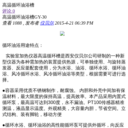
高温循环油浴槽
评论 0
高温循环油浴槽GY-30
查看
1088
, 发布者
仪贝尔
2015-4-21 06:39 PM
循环油浴用途特点：
实验室加热仪器
高温循环槽是西安仪贝尔公司研制的一种新
型仪器
为各种需加热的装置提供热源，可单独使用、与旋转蒸
发器、反应釜配套使用，分为水浴、油浴、循环水浴、循环油
浴、风冷循环水浴、风冷循环油浴等类型，根据需要可进行选
择。
●容器采用优质不锈钢制作，耐腐蚀。
内胆和外壳中间加有保
温材料，最大限度的保持高温，提高效率。本产品采用内置式
循环泵，最高温可达到
300
度，永不漏油。
PT100
传感器精准
测温，液晶显示温度。外观精美，大容量内胆，节省空间。
立
式结构、装有脚轮，移动方便
●循环水浴、循环油浴的高性能循环泵可提供外循环，向反应