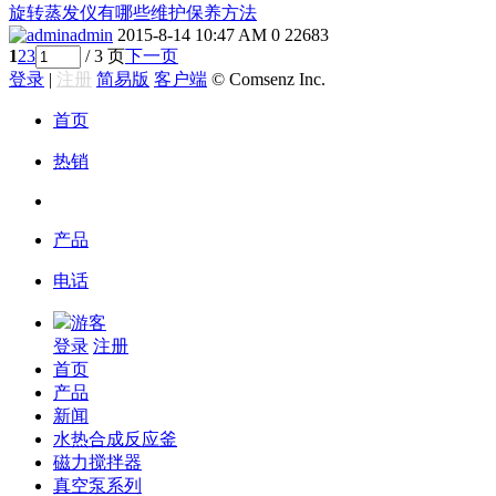
旋转蒸发仪有哪些维护保养方法
admin
2015-8-14 10:47 AM
0
22683
1
2
3
/ 3 页
下一页
登录
|
注册
简易版
客户端
© Comsenz Inc.
首页
热销
产品
电话
游客
登录
注册
首页
产品
新闻
水热合成反应釜
磁力搅拌器
真空泵系列